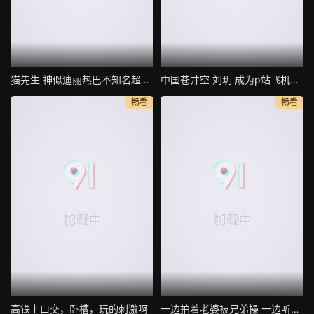
猫先生 神似迪丽热巴不知名超美模特身材
中国苍井空 刘玥 成为p站飞机杯最佳代言人 现场亲身示范
畅看
畅看
高铁上口交，卧槽，玩的刺激啊
一边拍着老婆被兄弟操 一边听着老婆在叫 真刺激