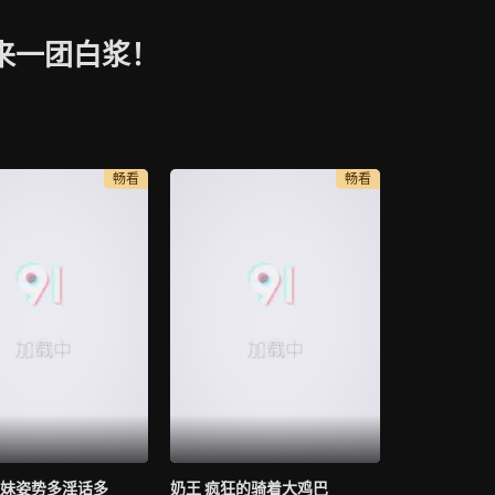
来一团白浆！
畅看
畅看
妹姿势多淫话多
奶王 疯狂的骑着大鸡巴