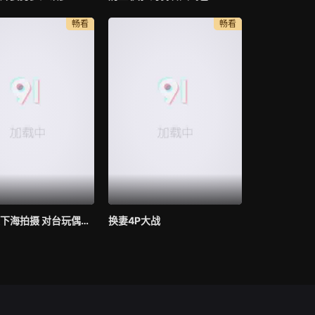
畅看
畅看
年轻初次下海拍摄 对台玩偶姐姐
换妻4P大战