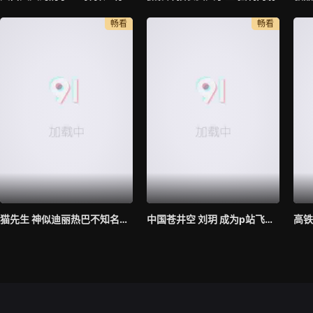
畅看
畅看
猫先生 神似迪丽热巴不知名超美模特身材
中国苍井空 刘玥 成为p站飞机杯最佳代言人 现场亲身示范